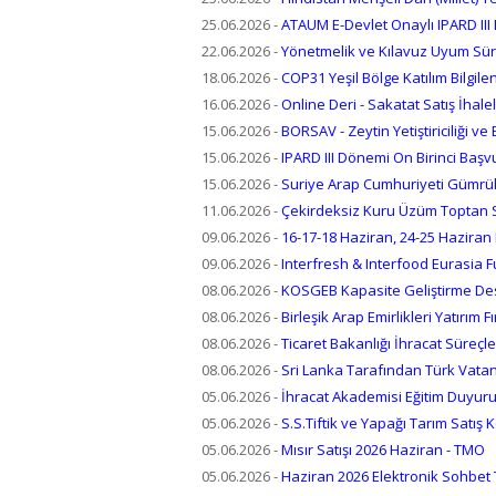
25.06.2026
-
ATAUM E-Devlet Onaylı IPARD III
22.06.2026
-
Yönetmelik ve Kılavuz Uyum Sür
18.06.2026
-
COP31 Yeşil Bölge Katılım Bilgil
16.06.2026
-
Online Deri - Sakatat Satış İhalel
15.06.2026
-
BORSAV - Zeytin Yetiştiriciliği v
15.06.2026
-
IPARD III Dönemi On Birinci Başvu
15.06.2026
-
Suriye Arap Cumhuriyeti Gümrük 
11.06.2026
-
Çekirdeksiz Kuru Üzüm Toptan Sa
09.06.2026
-
16-17-18 Haziran, 24-25 Haziran
09.06.2026
-
Interfresh & Interfood Eurasia F
08.06.2026
-
KOSGEB Kapasite Geliştirme Des
08.06.2026
-
Birleşik Arap Emirlikleri Yatırım Fı
08.06.2026
-
Ticaret Bakanlığı İhracat Süreçle
08.06.2026
-
Sri Lanka Tarafından Türk Vatan
05.06.2026
-
İhracat Akademisi Eğitim Duyur
05.06.2026
-
S.S.Tiftik ve Yapağı Tarım Satış Ko
05.06.2026
-
Mısır Satışı 2026 Haziran - TMO
05.06.2026
-
Haziran 2026 Elektronik Sohbet T