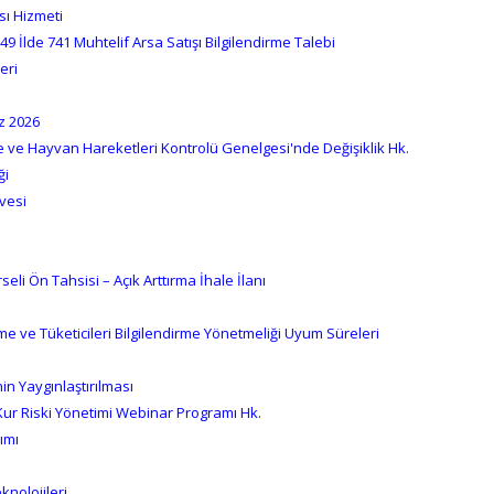
sı Hizmeti
9 İlde 741 Muhtelif Arsa Satışı Bilgilendirme Talebi
eri
z 2026
e ve Hayvan Hareketleri Kontrolü Genelgesi'nde Değişiklik Hk.
ği
vesi
eli Ön Tahsisi – Açık Arttırma İhale İlanı
e ve Tüketicileri Bilgilendirme Yönetmeliği Uyum Süreleri
in Yaygınlaştırılması
Kur Riski Yönetimi Webinar Programı Hk.
lımı
knolojileri