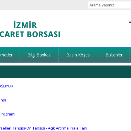
zmetler
Bilgi Bankası
Basın Köşesi
Bültenler
AŞLIYOR
ansı
 Programı
elleri Tahsisi/Ön Tahsisi - Açık Artırma İhale İlanı