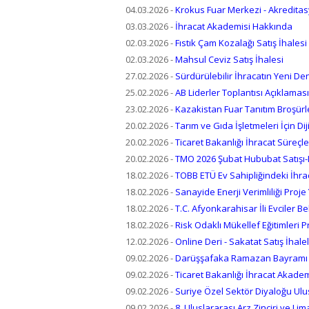
04.03.2026
-
Krokus Fuar Merkezi - Akredita
03.03.2026
-
İhracat Akademisi Hakkında
02.03.2026
-
Fıstık Çam Kozalağı Satış İhalesi
02.03.2026
-
Mahsul Ceviz Satış İhalesi
27.02.2026
-
Sürdürülebilir İhracatın Yeni De
25.02.2026
-
AB Liderler Toplantısı Açıklaması
23.02.2026
-
Kazakistan Fuar Tanıtım Broşürl
20.02.2026
-
Tarım ve Gıda İşletmeleri İçin Di
20.02.2026
-
Ticaret Bakanlığı İhracat Süreçle
20.02.2026
-
TMO 2026 Şubat Hububat Satışı-I
18.02.2026
-
TOBB ETÜ Ev Sahipliğindeki İhra
18.02.2026
-
Sanayide Enerji Verimliliği Proje
18.02.2026
-
T.C. Afyonkarahisar İli Evciler 
18.02.2026
-
Risk Odaklı Mükellef Eğitimleri 
12.02.2026
-
Online Deri - Sakatat Satış İhalel
09.02.2026
-
Darüşşafaka Ramazan Bayramı
09.02.2026
-
Ticaret Bakanlığı İhracat Akade
09.02.2026
-
Suriye Özel Sektör Diyaloğu Ulu
09.02.2026
-
8. Uluslararası Arz Zinciri ve Li