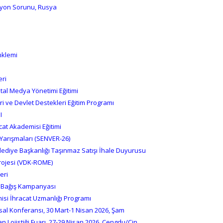
syon Sorunu, Rusya
nklemi
eri
jital Medya Yönetimi Eğitimi
ri ve Devlet Destekleri Eğitim Programı
I
cat Akademisi Eğitimi
 Yarışmaları (SENVER-26)
Belediye Başkanlığı Taşınmaz Satışı İhale Duyurusu
Projesi (VDK-ROME)
eri
 Bağış Kampanyası
misi İhracat Uzmanlığı Programı
sal Konferansı, 30 Mart-1 Nisan 2026, Şam
man Lojistiği Fuarı, 27-29 Nisan 2026, Çengdu/Çin