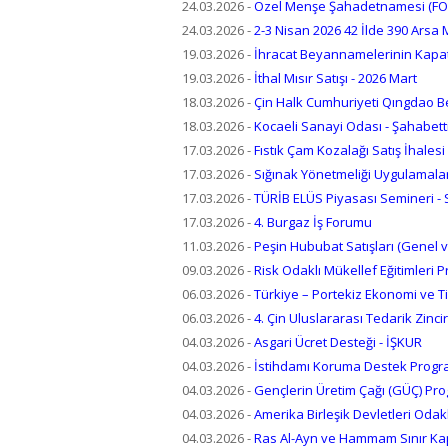
24.03.2026
-
Özel Menşe Şahadetnamesi (FOR
24.03.2026
-
2-3 Nisan 2026 42 İlde 390 Arsa
19.03.2026
-
İhracat Beyannamelerinin Kapat
19.03.2026
-
İthal Mısır Satışı - 2026 Mart
18.03.2026
-
Çin Halk Cumhuriyeti Qıngdao Bel
18.03.2026
-
Kocaeli Sanayi Odası - Şahabett
17.03.2026
-
Fıstık Çam Kozalağı Satış İhalesi
17.03.2026
-
Sığınak Yönetmeliği Uygulamalar
17.03.2026
-
TÜRİB ELÜS Piyasası Semineri - Sn
17.03.2026
-
4. Burgaz İş Forumu
11.03.2026
-
Peşin Hububat Satışları (Genel
09.03.2026
-
Risk Odaklı Mükellef Eğitimleri 
06.03.2026
-
Türkiye – Portekiz Ekonomi ve T
06.03.2026
-
4. Çin Uluslararası Tedarik Zinciri
04.03.2026
-
Asgari Ücret Desteği - İŞKUR
04.03.2026
-
İstihdamı Koruma Destek Progr
04.03.2026
-
Gençlerin Üretim Çağı (GÜÇ) Pro
04.03.2026
-
Amerika Birleşik Devletleri Odakl
04.03.2026
-
Ras Al-Ayn ve Hammam Sınır Kapı