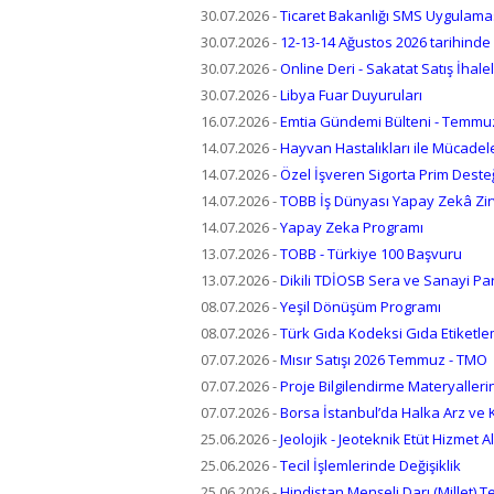
30.07.2026
-
Ticaret Bakanlığı SMS Uygulama
30.07.2026
-
12-13-14 Ağustos 2026 tarihinde 4
30.07.2026
-
Online Deri - Sakatat Satış İhalel
30.07.2026
-
Libya Fuar Duyuruları
16.07.2026
-
Emtia Gündemi Bülteni - Temmu
14.07.2026
-
Hayvan Hastalıkları ile Mücadel
14.07.2026
-
Özel İşveren Sigorta Prim Deste
14.07.2026
-
TOBB İş Dünyası Yapay Zekâ Zir
14.07.2026
-
Yapay Zeka Programı
13.07.2026
-
TOBB - Türkiye 100 Başvuru
13.07.2026
-
Dikili TDİOSB Sera ve Sanayi Pars
08.07.2026
-
Yeşil Dönüşüm Programı
08.07.2026
-
Türk Gıda Kodeksi Gıda Etiketlem
07.07.2026
-
Mısır Satışı 2026 Temmuz - TMO
07.07.2026
-
Proje Bilgilendirme Materyallerin
07.07.2026
-
Borsa İstanbul’da Halka Arz ve 
25.06.2026
-
Jeolojik - Jeoteknik Etüt Hizmet A
25.06.2026
-
Tecil İşlemlerinde Değişiklik
25.06.2026
-
Hindistan Menşeli Darı (Millet) Te