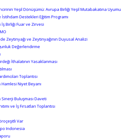
incirinin Yeşil Dönüşümü: Avrupa Birliği Yeşil Mutabakatına Uyumu
ve İstihdam Destekleri Eğitim Programı
İş Birliği Fuar ve Zirvesi
 TMO
nde Zeytinyağı ve Zeytinyağının Duyusal Analizi
gunluk Değerlendirme
u
rdeği İthalatının Yasaklanması
ılması
ardımcıları Toplantısı
n Hamlesi Niyet Beyanı
Sinerji Buluşması Daveti
ımı ve İş Fırsatları Toplantısı
öroçeşitli Var
xpo Indonesia
Raporu