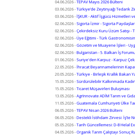
04.06.2026
-
TEPAV Mayıs 2026 Bülteni
03.06.2026
-
Türkiye’de Zeytinyağı Tedarik Z
03.06.2026
-
İŞKUR - Aktif İşgücü Hizmetleri 
02.06.2026
-
Sigorta İzmir - Sigorta Paydaşları 
02.06.2026
-
Çekirdeksiz Kuru Üzüm Satışı -
02.06.2026
-
Üye Eğitimi - Türk Gastronomisi
02.06.2026
-
Gözetim ve Muayene İşleri - Uy
02.06.2026
-
Bulgaristan - 5. Balkan İş Forum
01.06.2026
-
Suriye'den Karpuz - Karpuz Çeki
22.05.2026
-
İhracat Beyannamelerinin Kapat
20.05.2026
-
Türkiye - Birleşik Krallık Bakan Y
15.05.2026
-
Sürdürülebilir Kalkınmada Kadı
15.05.2026
-
Ticaret Müşavirleri Buluşması
13.05.2026
-
AgrInnovate ADİM Tarım ve Gıda 
11.05.2026
-
Guatemala Cumhuriyeti Ülke Tanıt
06.05.2026
-
TEPAV Nisan 2026 Bülteni
06.05.2026
-
Destekli İstihdam Zirvesi: İş’te N
05.05.2026
-
Tarih Güncellemesi: D-8 Helal E
04.05.2026
-
Organik Tarım Çalıştayı Sonuç 