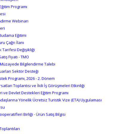
 Eğitim Programı
esi
endirme Webinarı
eri
e Budama Eğitimi
ru Çağrı İlanı
Tarifesi Değişikliği
tış Fiyatı - TMO
 Müzayede Bilgilendirme Talebi
uarları Sektör Desteği
tek Programı, 2026 - 2. Dönem
rsatları Toplantısı ve İkili İş Görüşmeleri Etkinliği
ri ve Devlet Destekleri Eğitim Programı
daşlarına Yönelik Ücretsiz Turistik Vize (ETA) Uygulaması
usu
operatifleri Birliği - Ürün Satış Bilgisi
oplantıları