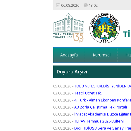
06.08.2026
13:02
Anasayfa
Kurumsal
Hi
Duyuru Arşivi
05.06.2026
-
TOBB NEFES KREDİSİ YENİDEN B
03.06.2026
-
Tescil Ücreti Hk.
06.08.2026
-
4. Türk - Alman Ekonomi Konfer
06.08.2026
-
AB Zorla Çalıştırma Tek Portalı
06.08.2026
-
İhracat Akademisi Düzce Eğitim
05.08.2026
-
TEPAV Temmuz 2026 Bülteni
05.08.2026
-
Dikili TDİOSB Sera ve Sanayi Pars