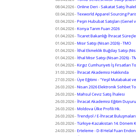
08.04.2026
-
Online Deri - Sakatat Satış İhalel
03.04.2026
-
Texworld Apparel Sourcing Pari
03.04.2026
-
Peşin Hububat Satışları (Genel 
01.04.2026
-
Konya Tarım Fuarı 2026
01.04.2026
-
Ticaret Bakanlığı İhracat Süreçle
01.04.2026
-
Mısır Satışı (Nisan 2026) - TMO
01.04.2026
-
İthal Ekmeklik Buğday Satışı (Ni
01.04.2026
-
İthal Mısır Satışı (Nisan 2026) - 
01.04.2026
-
Kırgız Cumhuriyeti İş Fırsatları T
31.03.2026
-
İhracat Akademisi Hakkında
27.03.2026
-
Üye Eğitimi - ''Yeşil Mutabakat
26.03.2026
-
Nisan 2026 Elektronik Sohbet Top
26.03.2026
-
Mahsul Ceviz Satış İhalesi
26.03.2026
-
İhracat Akademisi Eğitim Duyur
26.03.2026
-
Moldova Ülke Profili Hk.
26.03.2026
-
Trendyol / E-İhracat Buluşmaları
26.03.2026
-
Türkiye-Kazakistan 14. Dönem K
24.03.2026
-
Erteleme - D-8 Helal Fuarı Endo