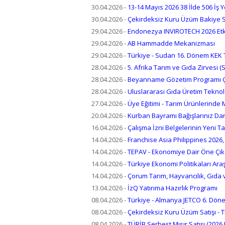
30.04.2026
-
13-14 Mayıs 2026 38 İlde 506 İş 
30.04.2026
-
Çekirdeksiz Kuru Üzüm Bakiye St
29.04.2026
-
Endonezya INVIROTECH 2026 Etki
29.04.2026
-
AB Hammadde Mekanizması
29.04.2026
-
Türkiye - Sudan 16. Dönem KEK T
28.04.2026
-
5. Afrika Tarım ve Gıda Zirvesi 
28.04.2026
-
Beyanname Gözetim Programı Ç
28.04.2026
-
Uluslararası Gıda Üretim Teknolo
27.04.2026
-
Üye Eğitimi - Tarım Ürünlerinde
20.04.2026
-
Kurban Bayramı Bağışlarınız Da
16.04.2026
-
Çalışma İzni Belgelerinin Yeni T
14.04.2026
-
Franchise Asia Philippines 2026,
14.04.2026
-
TEPAV - Ekonomiye Dair Öne Çık
14.04.2026
-
Türkiye Ekonomi Politikaları Ara
14.04.2026
-
Çorum Tarım, Hayvancılık, Gıda v
13.04.2026
-
İzQ Yatırıma Hazırlık Programı
08.04.2026
-
Türkiye - Almanya JETCO 6. Döne
08.04.2026
-
Çekirdeksiz Kuru Üzüm Satışı -
08.04.2026
-
TÜRİB Serbest Mısır Satışı (2026