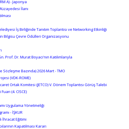
M A) - Japonya
 Müzayedesi İlanı
ılması
ediyesi İş Birliğinde Tanıtım Toplantısı ve Networking Etkinliği
in Bilgisu Çevre Ödülleri Organizasyonu
ı
. Prof. Dr. Murat Boyacı'nın Katılımlarıyla
 ve Sözleşme Bazında) 2026 Mart - TMO
Projesi (VDK-ROME)
icaret Ortak Komitesi (JETCO) V. Dönem Toplantısı Görüş Talebi
 Fuarı (4. CISCE)
amı Uygulama Yönetmeliği
gramı - İŞKUR
ı İhracat Eğitimi
larının Kapatılması Kararı