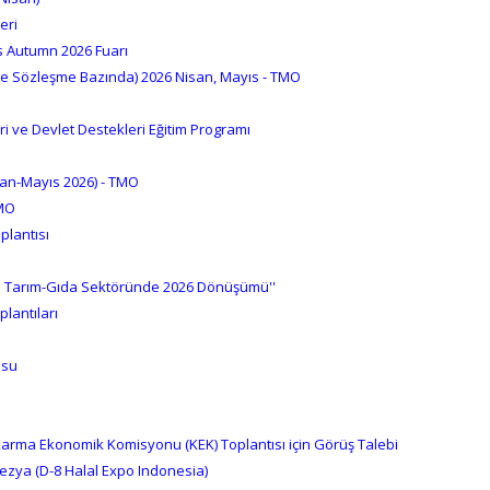
eri
s Autumn 2026 Fuarı
ve Sözleşme Bazında) 2026 Nisan, Mayıs - TMO
ri ve Devlet Destekleri Eğitim Programı
san-Mayıs 2026) - TMO
TMO
oplantısı
 ve Tarım-Gıda Sektöründe 2026 Dönüşümü''
lantıları
usu
arma Ekonomik Komisyonu (KEK) Toplantısı için Görüş Talebi
nezya (D-8 Halal Expo Indonesia)