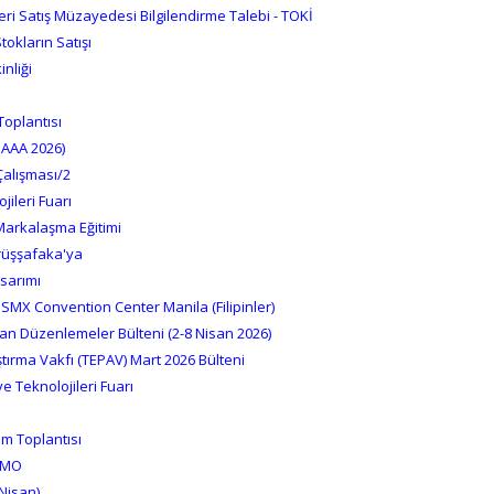
Yeri Satış Müzayedesi Bilgilendirme Talebi - TOKİ
okların Satışı
nliği
oplantısı
(SAAA 2026)
alışması/2
jileri Fuarı
 Markalaşma Eğitimi
rüşşafaka'ya
asarımı
 SMX Convention Center Manila (Filipinler)
an Düzenlemeler Bülteni (2-8 Nisan 2026)
ştırma Vakfı (TEPAV) Mart 2026 Bülteni
e Teknolojileri Fuarı
m Toplantısı
 TMO
 Nisan)