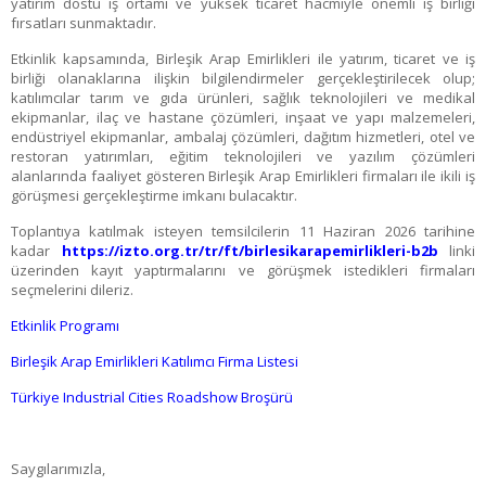
yatırım dostu iş ortamı ve yüksek ticaret hacmiyle önemli iş birliği
fırsatları sunmaktadır.
Etkinlik kapsamında, Birleşik Arap Emirlikleri ile yatırım, ticaret ve iş
birliği olanaklarına ilişkin bilgilendirmeler gerçekleştirilecek olup;
katılımcılar tarım ve gıda ürünleri, sağlık teknolojileri ve medikal
ekipmanlar, ilaç ve hastane çözümleri, inşaat ve yapı malzemeleri,
endüstriyel ekipmanlar, ambalaj çözümleri, dağıtım hizmetleri, otel ve
restoran yatırımları, eğitim teknolojileri ve yazılım çözümleri
alanlarında faaliyet gösteren Birleşik Arap Emirlikleri firmaları ile ikili iş
görüşmesi gerçekleştirme imkanı bulacaktır.
Toplantıya katılmak isteyen temsilcilerin 11 Haziran 2026 tarihine
kadar
https://izto.org.tr/tr/ft/birlesikarapemirlikleri-b2b
linki
üzerinden kayıt yaptırmalarını ve görüşmek istedikleri firmaları
seçmelerini dileriz.
Etkinlik Programı
Birleşik Arap Emirlikleri Katılımcı Firma Listesi
Türkiye Industrial Cities Roadshow Broşürü
Saygılarımızla,