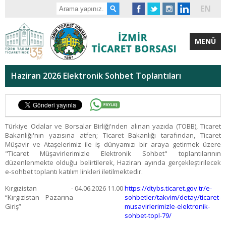
EN
MENÜ
Haziran 2026 Elektronik Sohbet Toplantıları
Türkiye Odalar ve Borsalar Birliği'nden alınan yazıda (TOBB), Ticaret
Bakanlığı'nın yazısına atfen; Ticaret Bakanlığı tarafından, Ticaret
Müşavir ve Ataşelerimiz ile iş dünyamızı bir araya getirmek üzere
"Ticaret Müşavirlerimizle Elektronik Sohbet" toplantılarının
düzenlenmekte olduğu belirtilerek, Haziran ayında gerçekleştirilecek
e-sohbet toplantı katılım linkleri iletilmektedir.
Kırgızistan -
04.06.2026
11.00
https://dtybs.ticaret.gov.tr/e-
“Kırgızistan Pazarına
sohbetler/takvim/detay/ticaret-
Giriş”
musavirlerimizle-elektronik-
sohbet-topl-79/