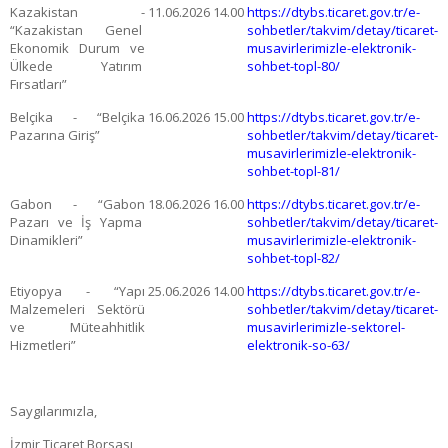
Kazakistan -
11.06.2026
14.00
https://dtybs.ticaret.gov.tr/e-
“Kazakistan Genel
sohbetler/takvim/detay/ticaret-
Ekonomik Durum ve
musavirlerimizle-elektronik-
Ülkede Yatırım
sohbet-topl-80/
Fırsatları”
Belçika - “Belçika
16.06.2026
15.00
https://dtybs.ticaret.gov.tr/e-
Pazarına Giriş”
sohbetler/takvim/detay/ticaret-
musavirlerimizle-elektronik-
sohbet-topl-81/
Gabon - “Gabon
18.06.2026
16.00
https://dtybs.ticaret.gov.tr/e-
Pazarı ve İş Yapma
sohbetler/takvim/detay/ticaret-
Dinamikleri”
musavirlerimizle-elektronik-
sohbet-topl-82/
Etiyopya - “Yapı
25.06.2026
14.00
https://dtybs.ticaret.gov.tr/e-
Malzemeleri Sektörü
sohbetler/takvim/detay/ticaret-
ve Müteahhitlik
musavirlerimizle-sektorel-
Hizmetleri”
elektronik-so-63/
Saygılarımızla,
İzmir Ticaret Borsası