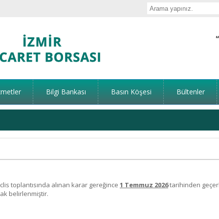
zmetler
Bilgi Bankası
Basın Köşesi
Bültenler
clis toplantısında alınan karar gereğince
1 Temmuz 2026
tarihinden geçerl
ak belirlenmiştir.