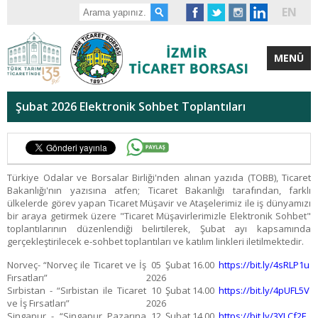
EN
MENÜ
Şubat 2026 Elektronik Sohbet Toplantıları
Türkiye Odalar ve Borsalar Birliği'nden alınan yazıda (TOBB), Ticaret
Bakanlığı'nın yazısına atfen; Ticaret Bakanlığı tarafından, farklı
ülkelerde görev yapan Ticaret Müşavir ve Ataşelerimiz ile iş dünyamızı
bir araya getirmek üzere "Ticaret Müşavirlerimizle Elektronik Sohbet"
toplantılarının düzenlendiği belirtilerek, Şubat ayı kapsamında
gerçekleştirilecek e-sohbet toplantıları ve katılım linkleri iletilmektedir.
Norveç- “Norveç ile Ticaret ve İş
05 Şubat
16.00
https://bit.ly/4sRLP1u
Fırsatları”
2026
Sırbistan - “Sırbistan ile Ticaret
10 Şubat
14.00
https://bit.ly/4pUFL5V
ve İş Fırsatları”
2026
Singapur - “Singapur Pazarına
12 Şubat
14.00
https://bit.ly/3YLCf2F