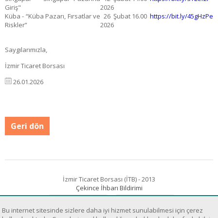
Giriş"
2026
Küba - “Küba Pazarı, Fırsatlar ve
26 Şubat
16.00
https://bit.ly/45gHzPe
Riskler”
2026
Saygılarımızla,
İzmir Ticaret Borsası
26.01.2026
Geri dön
İzmir Ticaret Borsası (İTB) - 2013
Çekince İhbarı Bildirimi
Bu internet sitesinde sizlere daha iyi hizmet sunulabilmesi için çerez