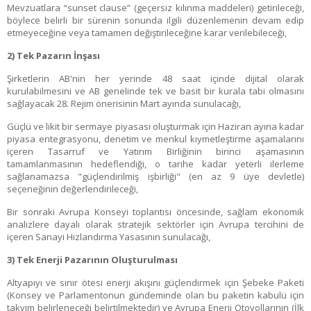
Mevzuatlara “sunset clause” (geçersiz kılınma maddeleri) getirileceği,
böylece belirli bir sürenin sonunda ilgili düzenlemenin devam edip
etmeyeceğine veya tamamen değiştirileceğine karar verilebileceği,
2) Tek Pazarın İnşası
Şirketlerin AB'nin her yerinde 48 saat içinde dijital olarak
kurulabilmesini ve AB genelinde tek ve basit bir kurala tabi olmasını
sağlayacak 28. Rejim önerisinin Mart ayında sunulacağı,
Güçlü ve likit bir sermaye piyasası oluşturmak için Haziran ayına kadar
piyasa entegrasyonu, denetim ve menkul kıymetleştirme aşamalarını
içeren Tasarruf ve Yatırım Birliğinin birinci aşamasının
tamamlanmasının hedeflendiği, o tarihe kadar yeterli ilerleme
sağlanamazsa "güçlendirilmiş işbirliği" (en az 9 üye devletle)
seçeneğinin değerlendirileceği,
Bir sonraki Avrupa Konseyi toplantısı öncesinde, sağlam ekonomik
analizlere dayalı olarak stratejik sektörler için Avrupa tercihini de
içeren Sanayi Hızlandırma Yasasının sunulacağı,
3) Tek Enerji Pazarının Oluşturulması
Altyapıyı ve sınır ötesi enerji akışını güçlendirmek için Şebeke Paketi
(Konsey ve Parlamentonun gündeminde olan bu paketin kabulü için
takvim belirleneceği belirtilmektedir) ve Avrupa Enerji Otoyollarının (İlk