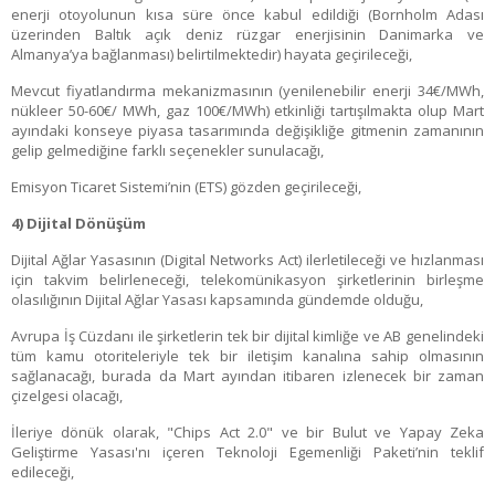
enerji otoyolunun kısa süre önce kabul edildiği (Bornholm Adası
üzerinden Baltık açık deniz rüzgar enerjisinin Danimarka ve
Almanya’ya bağlanması) belirtilmektedir) hayata geçirileceği,
Mevcut fiyatlandırma mekanizmasının (yenilenebilir enerji 34€/MWh,
nükleer 50-60€/ MWh, gaz 100€/MWh) etkinliği tartışılmakta olup Mart
ayındaki konseye piyasa tasarımında değişikliğe gitmenin zamanının
gelip gelmediğine farklı seçenekler sunulacağı,
Emisyon Ticaret Sistemi’nin (ETS) gözden geçirileceği,
4) Dijital Dönüşüm
Dijital Ağlar Yasasının (Digital Networks Act) ilerletileceği ve hızlanması
için takvim belirleneceği, telekomünikasyon şirketlerinin birleşme
olasılığının Dijital Ağlar Yasası kapsamında gündemde olduğu,
Avrupa İş Cüzdanı ile şirketlerin tek bir dijital kimliğe ve AB genelindeki
tüm kamu otoriteleriyle tek bir iletişim kanalına sahip olmasının
sağlanacağı, burada da Mart ayından itibaren izlenecek bir zaman
çizelgesi olacağı,
İleriye dönük olarak, "Chips Act 2.0" ve bir Bulut ve Yapay Zeka
Geliştirme Yasası'nı içeren Teknoloji Egemenliği Paketi’nin teklif
edileceği,