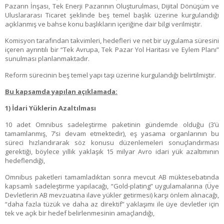
Pazarın İnşası, Tek Enerji Pazarının Oluşturulması, Dijital Dönüşüm ve
Uluslararası Ticaret şeklinde beş temel başlık üzerine kurgulandığı
açıklanmış ve bahse konu başlıkların içeriğine dair bilgi verilmiştir.
Komisyon tarafından takvimleri, hedefleri ve net bir uygulama süresini
içeren ayrıntılı bir “Tek Avrupa, Tek Pazar Yol Haritası ve Eylem Planı”
sunulması planlanmaktadır.
Reform sürecinin beş temel yapı taşı üzerine kurgulandığı belirtilmiştir.
Bu kapsamda yapılan açıklamada:
1) İdari Yüklerin Azaltılması
10 adet Omnibus sadeleştirme paketinin gündemde olduğu (3’ü
tamamlanmış, 7’si devam etmektedir), eş yasama organlarının bu
süreci hızlandırarak söz konusu düzenlemeleri sonuçlandırması
gerektiği, böylece yıllık yaklaşık 15 milyar Avro idari yük azaltımının
hedeflendiği,
Omnibus paketleri tamamladıktan sonra mevcut AB müktesebatında
kapsamlı sadeleştirme yapılacağı, “Gold-plating” uygulamalarına (Üye
Devletlerin AB mevzuatına ilave yükler getirmesi) karşı önlem alınacağı,
“daha fazla tüzük ve daha az direktif” yaklaşımı ile üye devletler için
tek ve açık bir hedef belirlenmesinin amaçlandığı,