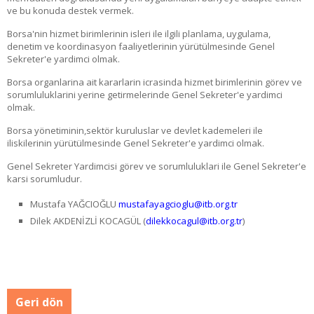
ve bu konuda destek vermek.
Borsa'nin hizmet birimlerinin isleri ile ilgili planlama, uygulama,
denetim ve koordinasyon faaliyetlerinin yürütülmesinde Genel
Sekreter'e yardimci olmak.
Borsa organlarina ait kararlarin icrasinda hizmet birimlerinin görev ve
sorumluluklarini yerine getirmelerinde Genel Sekreter'e yardimci
olmak.
Borsa yönetiminin,sektör kuruluslar ve devlet kademeleri ile
iliskilerinin yürütülmesinde Genel Sekreter'e yardimci olmak.
Genel Sekreter Yardimcisi görev ve sorumluluklari ile Genel Sekreter'e
karsi sorumludur.
Mustafa YAĞCIOĞLU
mustafayagcioglu@itb.org.tr
Dilek AKDENİZLİ KOCAGÜL (
dilekkocagul@itb.org.tr
)
Geri dön