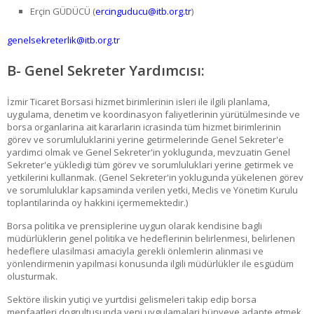
Erçin GÜDÜCÜ (
ercinguducu@itb.org.tr
)
genelsekreterlik@itb.org.tr
B- Genel Sekreter Yardımcısı:
İzmir Ticaret Borsasi hizmet birimlerinin isleri ile ilgili planlama,
uygulama, denetim ve koordinasyon faliyetlerinin yürütülmesinde ve
borsa organlarina ait kararlarin icrasinda tüm hizmet birimlerinin
görev ve sorumluluklarini yerine getirmelerinde Genel Sekreter'e
yardimci olmak ve Genel Sekreter'in yoklugunda, mevzuatin Genel
Sekreter'e yükledigi tüm görev ve sorumluluklari yerine getirmek ve
yetkilerini kullanmak. (Genel Sekreter'in yoklugunda yükelenen görev
ve sorumluluklar kapsaminda verilen yetki, Meclis ve Yönetim Kurulu
toplantilarinda oy hakkini içermemektedir.)
Borsa politika ve prensiplerine uygun olarak kendisine bagli
müdürlüklerin genel politika ve hedeflerinin belirlenmesi, belirlenen
hedeflere ulasilmasi amaciyla gerekli önlemlerin alinmasi ve
yönlendirmenin yapilmasi konusunda ilgili müdürlükler ile esgüdüm
olusturmak.
Sektöre iliskin yutiçi ve yurtdisi gelismeleri takip edip borsa
menfaatleri dogrultusunda yeni uygulamalari bünyeye adapte etmek