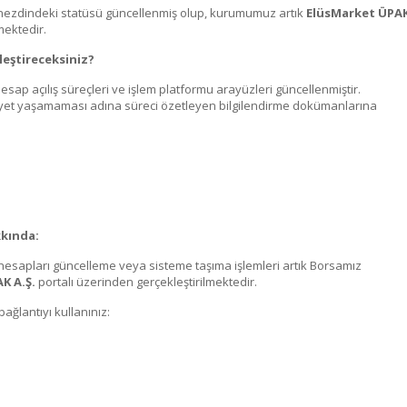
 nezdindeki statüsü güncellenmiş olup, kurumumuz artık
ElüsMarket ÜPA
mektedir.
leştireceksiniz?
hesap açılış süreçleri ve işlem platformu arayüzleri güncellenmiştir.
uriyet yaşamaması adına süreci özetleyen bilgilendirme dokümanlarına
kkında:
hesapları güncelleme veya sisteme taşıma işlemleri artık Borsamız
K A.Ş.
portalı üzerinden gerçekleştirilmektedir.
bağlantıyı kullanınız: