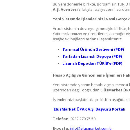
Bu yeni dönemle birlikte, Borsamızın TÜRİB
A.Ş. Acentesi
sıfatıyla faaliyetlerini sürdür
Yeni Sistemde İşlemlerinizi Nasıl Gerçek
Aracılı sistemin devreye girmesiyle birlikte, 
Yatırımcılarımızın ve üreticilerimizin mağd
aşağıdaki bağlantılardan ulaşabilirsiniz:
Tarımsal Ürünün Serüveni (PDF)
Tarladan Lisanslı Depoya (PDF)
Lisanslı Depodan TÜRİB’e (PDF)
Hesap Açılış ve Güncelleme İşlemleri Ha
Yeni sistemde yatırım hesabı açma, mevcut 
üzerinden değil, doğrudan
ElüsMarket ÜPA
İşlemlerinizi başlatmak için lütfen aşağıdaki 
ElüsMarket ÜPAK A.Ş. Başvuru Portalı
Telefon:
0232 270 75 50
E-posta:
info@elusmarket.com.tr