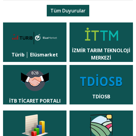
Tüm Duyurular
İZMİR TARIM TEKNOLOJİ
Türib │ Elüsmarket
MERKEZİ
TDİOSB
İTB TİCARET PORTALI