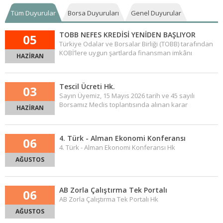
Tüm Duyurular
Borsa Duyuruları
Genel Duyurular
TOBB NEFES KREDİSİ YENİDEN BAŞLIYOR
05
Türkiye Odalar ve Borsalar Birliği (TOBB) tarafından
KOBİ’lere uygun şartlarda finansman imkânı
HAZİRAN
sağlamak amacıyla hayata geçirilen TOBB Nefes
Kredisi’nde yeni dönem başvuruları, 8 Haziran 2026
Pazartesi günü itibarıyla başlıyor. Nefes Kredisi,
Tescil Ücreti Hk.
03
Sayın Üyemiz, 15 Mayıs 2026 tarih ve 45 sayılı
Borsamız Meclis toplantısında alınan karar
HAZİRAN
gereğince 1 Temmuz 2026 tarihinden geçerli olmak
üzere tescil ücret tavanı 5.000 TL olarak
belirlenmiştir.
4. Türk - Alman Ekonomi Konferansı
06
4. Türk - Alman Ekonomi Konferansı Hk
AĞUSTOS
AB Zorla Çalıştırma Tek Portalı
06
AB Zorla Çalıştırma Tek Portalı Hk
AĞUSTOS