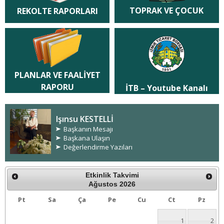
TOPRAK VE ÇOCUK
REKOLTE RAPORLARI
PLANLAR VE FAALİYET
RAPORU
İTB – Youtube Kanalı
Işınsu KESTELLİ
Başkanın Mesajı
Başkana Ulaşın
Değerlendirme Yazıları
Etkinlik Takvimi
Ağustos
2026
Pt
Sa
Ça
Pe
Cu
Ct
Pz
1
2