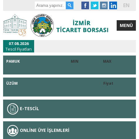
EN
MENÜ
07.08.2026
Tescil Fiyatları
PAMUK
MIN
MAX
ÜZÜM
Fiyat
E-TESCİL
ONLİNE ÜYE İŞLEMLERİ