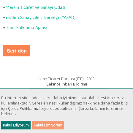
•
Mersin Ticaret ve Sanayi Odası
•
Yazılım Sanayicileri Derneği (YASAD)
•
İzmir Kalkınma Ajansı
Geri dön
İzmir Ticaret Borsası (İTB) - 2013
Çekince İhbarı Bildirimi
Bu internet sitesinde sizlere daha iyi hizmet sunulabilmesi için çerez
kullanılmaktadır. Çerezleri nasıl kullandığımız hakkında daha fazla bilgi
için
Çerez Politikamız
’ı ziyaret edebilirsiniz. Çerez kullanım tercihinizi
belirtiniz:
Sanal Yazılım Ltd.