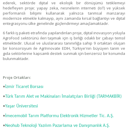
ederek, sektörde dijital ve ekolojik bir dönüşümü tetiklemeyi
hedefleyen proje; yapay zeka, nesnelerin interneti (IoT) ve yüksek
performanslı bilişimi kullanarak yalnızca tarımsal manzarayı
modernize etmekle kalmayıp, aynı zamanda kırsal bağlantıyı ve dijital
entegrasyonu ülke genelinde güçlendirmeyi amaçlamaktadır.
6 farklı iş paketi etrafında yapılandırılan proje, dijital inovasyon yoluyla
AgroFood sektörünü ileri taşımak için iş birliği odaklı bir çabayı temsil
etmektedir. Ulusal ve uluslararası tanınırlığa sahip 9 ortaktan oluşan
bir konsorsiyum ile AgrInnovate EDIH, Türkiye'nin büyüyen tarım ve
gıda sektörlerine kapsamlı destek sunmak için benzersiz bir konumda
bulunmaktadır.
Proje Ortakları:
•
İzmir Ticaret Borsası
•
Türk Tarım Alet ve Makinaları İmalatçıları Birliği (TARMAKBİR)
•
Yaşar Üniversitesi
•
İmecemobil Tarım Platformu Elektronik Hizmetler Tic. A.Ş.
•
Neohub Teknoloji Yazılım Pazarlama ve Danışmanlık A.Ş.