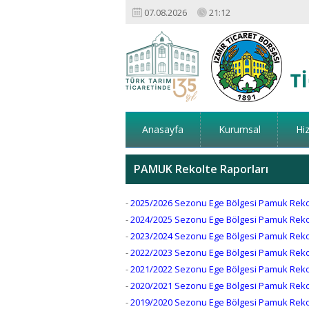
07.08.2026
21:12
Anasayfa
Kurumsal
Hi
PAMUK Rekolte Raporları
-
2025/2026 Sezonu Ege Bölgesi Pamuk Reko
-
2024/2025 Sezonu Ege Bölgesi Pamuk Reko
-
2023/2024 Sezonu Ege Bölgesi Pamuk Reko
-
2022/2023 Sezonu Ege Bölgesi Pamuk Reko
-
2021/2022 Sezonu Ege Bölgesi Pamuk Reko
-
2020/2021 Sezonu Ege Bölgesi Pamuk Reko
-
2019/2020 Sezonu Ege Bölgesi Pamuk Reko