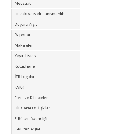
Mevzuat
Hukuki ve Mali Danışmanlık
Duyuru Arşivi
Raporlar
Makaleler
Yayın Listesi
Kütüphane
İTB Logolar
KVKK
Form ve Dilekçeler
Uluslararası İlişkiler
E-Bülten Aboneliği
E-Bülten Arşivi