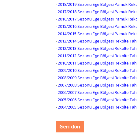
-
2018/2019 Sezonu Ege Bölgesi Pamuk Reko
-
2017/2018 Sezonu Ege Bölgesi Pamuk Reko
-
2016/2017 Sezonu Ege Bölgesi Pamuk Reko
-
2015/2016 Sezonu Ege Bölgesi Pamuk Reko
-
2014/2015 Sezonu Ege Bölgesi Pamuk Reko
-
2013/2014 Sezonu Ege Bölgesi Rekolte Ta
-
2012/2013 Sezonu Ege Bölgesi Rekolte Ta
-
2011/2012 Sezonu Ege Bölgesi Rekolte Ta
-
2010/2011 Sezonu Ege Bölgesi Rekolte Ta
-
2009/2010 Sezonu Ege Bölgesi Rekolte Ta
-
2008/2009 Sezonu Ege Bölgesi Rekolte Ta
-
2007/2008 Sezonu Ege Bölgesi Rekolte Ta
-
2006/2007 Sezonu Ege Bölgesi Rekolte Ta
-
2005/2006 Sezonu Ege Bölgesi Rekolte Ta
-
2004/2005 Sezonu Ege Bölgesi Rekolte Ta
Geri dön