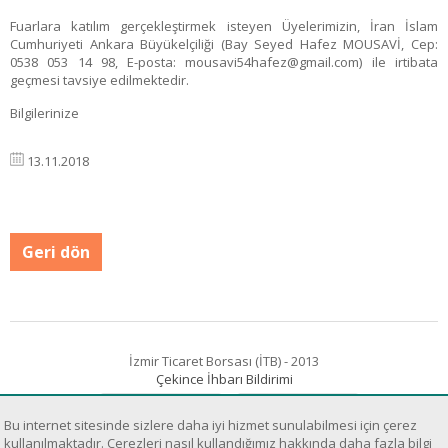
Fuarlara katılım gerçekleştirmek isteyen Üyelerimizin, İran İslam
Cumhuriyeti Ankara Büyükelçiliği (Bay Seyed Hafez MOUSAVİ, Cep:
0538 053 14 98, E-posta: mousavi54hafez@gmail.com) ile irtibata
geçmesi tavsiye edilmektedir.
Bilgilerinize
13.11.2018
Geri dön
İzmir Ticaret Borsası (İTB) - 2013
Çekince İhbarı Bildirimi
Bu internet sitesinde sizlere daha iyi hizmet sunulabilmesi için çerez
kullanılmaktadır. Çerezleri nasıl kullandığımız hakkında daha fazla bilgi