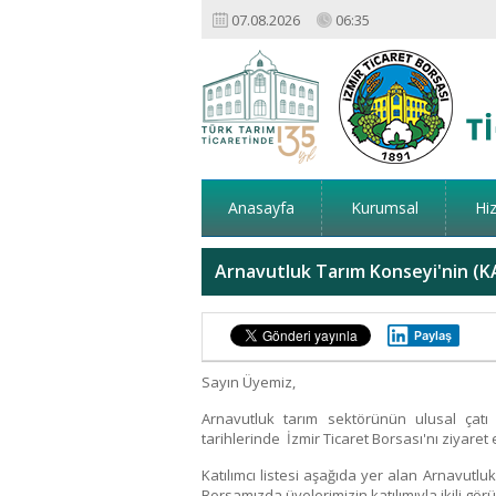
07.08.2026
06:35
Anasayfa
Kurumsal
Hi
Arnavutluk Tarım Konseyi'nin (KA
Paylaş
Sayın Üyemiz,
Arnavutluk tarım sektörünün ulusal çatı
tarihlerinde İzmir Ticaret Borsası'nı ziyaret 
Katılımcı listesi aşağıda yer alan Arnavutluk
Borsamızda üyelerimizin katılımıyla ikili görü