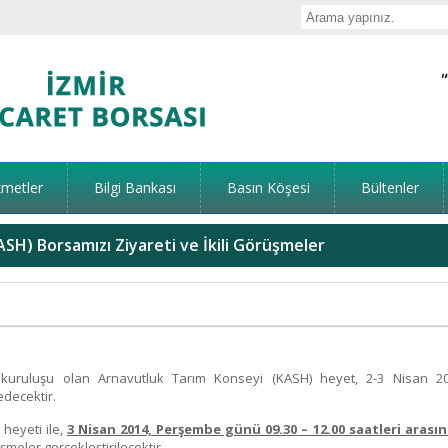
zmetler
Bilgi Bankası
Basın Köşesi
Bültenler
SH) Borsamızı Ziyareti ve İkili Görüşmeler
 kuruluşu olan Arnavutluk Tarım Konseyi (KASH) heyet, 2-3 Nisan 2
edecektir.
 heyeti ile,
3 Nisan 2014, Perşembe günü 09.30 – 12.00 saatleri arası
şmeler gerçekleştirilecektir.