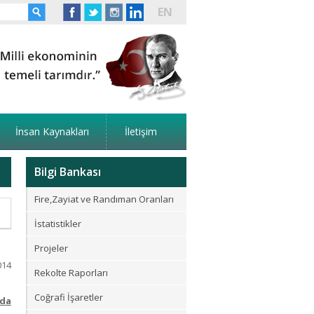
EN
İnsan Kaynakları
İletişim
Bilgi Bankası
Fire,Zayiat ve Randıman Oranları
İstatistikler
Projeler
014
Rekolte Raporları
Coğrafi İşaretler
nda