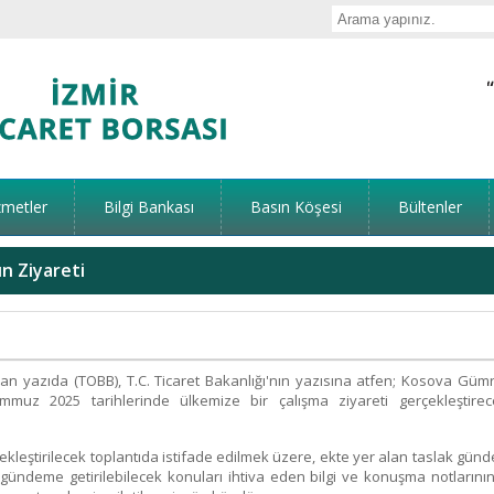
zmetler
Bilgi Bankası
Basın Köşesi
Bültenler
n Ziyareti
nan yazıda (TOBB), T.C. Ticaret Bakanlığı'nın yazısına atfen; Kosova Güm
muz 2025 tarihlerinde ülkemize bir çalışma ziyareti gerçekleştirec
çekleştirilecek toplantıda istifade edilmek üzere, ekte yer alan taslak gün
e gündeme getirilebilecek konuları ihtiva eden bilgi ve konuşma notlarının