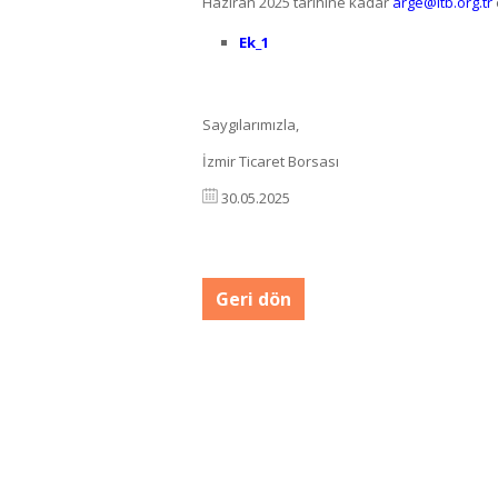
Haziran 2025 tarihine kadar
arge@itb.org.tr
Ek_1
Saygılarımızla,
İzmir Ticaret Borsası
30.05.2025
Geri dön