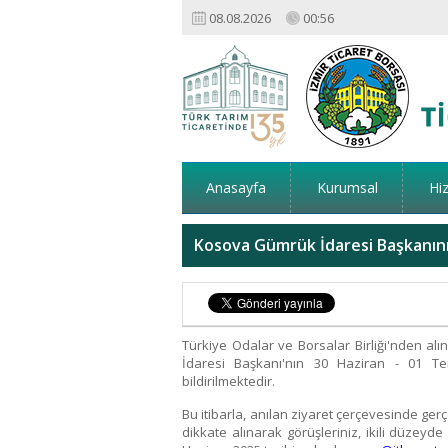
08.08.2026
00:56
Anasayfa
Kurumsal
Hi
Kosova Gümrük İdaresi Başkanını
Türkiye Odalar ve Borsalar Birliği'nden alı
İdaresi Başkanı'nın 30 Haziran - 01 Tem
bildirilmektedir.
Bu itibarla, anılan ziyaret çerçevesinde ger
dikkate alınarak görüşleriniz, ikili düzeyd