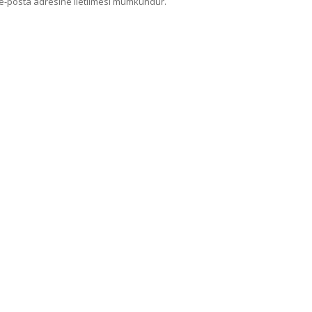
e-posta adresine iletilmesi mümkündür.