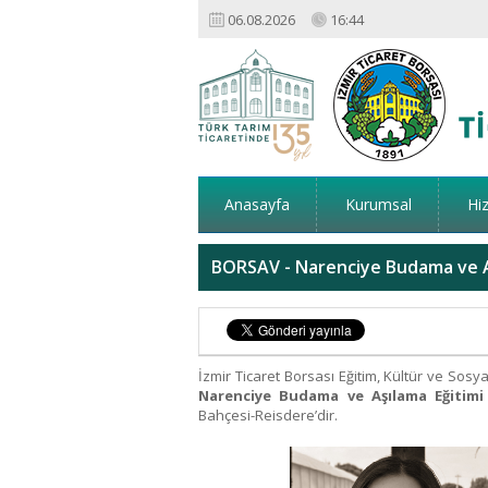
06.08.2026
16:44
Anasayfa
Kurumsal
Hi
BORSAV - Narenciye Budama ve A
İzmir Ticaret Borsası Eğitim, Kültür ve Sos
Narenciye Budama ve Aşılama Eğitim
Bahçesi-Reisdere’dir.