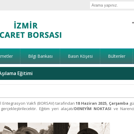
zmetler
Bilgi Bankası
Basın Köşesi
Bültenler
şılama Eğitimi
yal Entegrasyon Vakfı (BORSAV) tarafından
18 Haziran 2025, Çarşamba
gü
i
gerçekleştirilecektir. Eğitim yeri alaçatı/
DENEYİM NOKTASI
ve Narenc