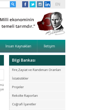
EN
İnsan Kaynakları
İletişim
Bilgi Bankası
Fire,Zayiat ve Randıman Oranları
İstatistikler
nü
Projeler
iye
Rekolte Raporları
Coğrafi İşaretler