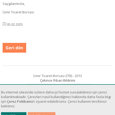
Saygılarımızla,
İzmir Ticaret Borsası
05.02.2025
Geri dön
İzmir Ticaret Borsası (İTB) - 2013
Çekince İhbarı Bildirimi
Bu internet sitesinde sizlere daha iyi hizmet sunulabilmesi için çerez
kullanılmaktadır. Çerezleri nasıl kullandığımız hakkında daha fazla bilgi
için
Çerez Politikamız
’ı ziyaret edebilirsiniz. Çerez kullanım tercihinizi
belirtiniz:
Sanal Yazılım Ltd.