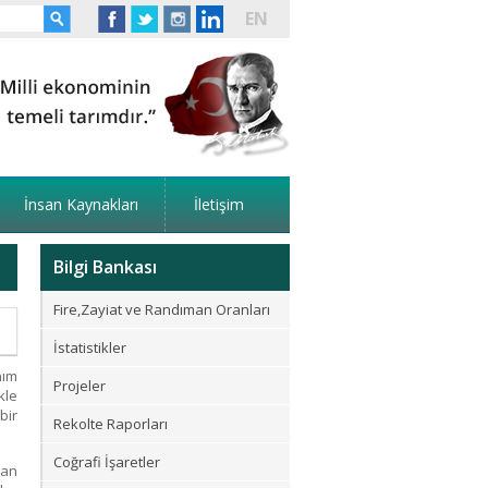
EN
İnsan Kaynakları
İletişim
Bilgi Bankası
Fire,Zayiat ve Randıman Oranları
İstatistikler
nım
Projeler
kle
bir
Rekolte Raporları
Coğrafi İşaretler
lan