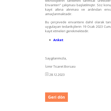
teknolojilerin tanıtımını tarımsal üretic
Envanteri" çalışması başlatılmıştır. Söz konu
kayıt altına alınması ve ardından envant
amaçlanmaktadır.
Bu çerçevede envantere dahil olarak tarıms
uygulayan tedarikçilerin 19 Ocak 2023 Cuma 
kayıt etmeleri gerekmektedir.
Anket
Saygılarımızla,
İzmir Ticaret Borsası
28.12.2023
Geri dön