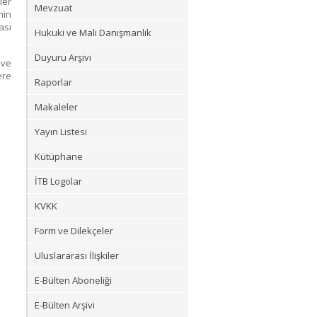
ler
Mevzuat
nin
ası
Hukuki ve Mali Danışmanlık
Duyuru Arşivi
 ve
ere
Raporlar
Makaleler
Yayın Listesi
Kütüphane
İTB Logolar
KVKK
Form ve Dilekçeler
Uluslararası İlişkiler
E-Bülten Aboneliği
E-Bülten Arşivi