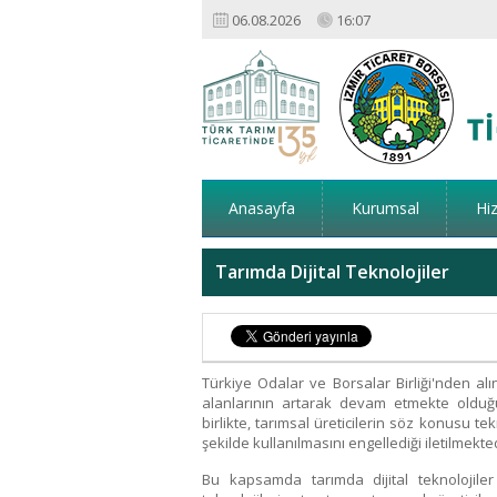
06.08.2026
16:07
Anasayfa
Kurumsal
Hi
Tarımda Dijital Teknolojiler
Türkiye Odalar ve Borsalar Birliği'nden alın
alanlarının artarak devam etmekte olduğu,
birlikte, tarımsal üreticilerin söz konusu tek
şekilde kullanılmasını engellediği iletilmekted
Bu kapsamda tarımda dijital teknoloji