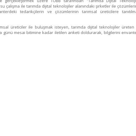
ilere gerçekleştirmek üzere TOBB tarafından "Tarımda Dijital Teknoloji
su çalışma ile tarımda dijital teknolojiler alanındaki şirketler ile çözümleri
erdeki tedarikçilerin ve çözümlerinin tarımsal üreticilere tanıtılm
al üreticiler ile buluşmak isteyen, tarımda dijital teknolojiler üreten
günü mesai bitimine kadar iletilen anketi doldurarak, bilgilerini envant