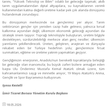
tarımı, "Yüksek Teknoloji ve Bilim" odaklı bir geleceğe taşımak; akıllı
tarım uygulamalarından dijital altyapılara, su kaynaklarının verimli
kullanımından katma değerli üretime kadar pek çok alanda dönüşümü
hızlandırmak zorundayız.
Bu dönüşümün merkezinde ise gençlerimiz yer alıyor. Tarım
sektörünün gençler için yeniden cazip hale gelmesi, yalnızca kırsal
kalkınma açısından değil, ülkemizin ekonomik geleceği açısından da
stratejik önem taşıyor. Toprağı teknolojiyle buluşturan, üretimi bilgiyle
destekleyen, sürdürülebilirliği merkeze alan genç nesiller; ülkemizin
yarınlarını şekillendirecek. Üreten, geliştiren, araştıran ve dünyayla
rekabet eden bir Türkiye hedefinin yolu; gençlerimize fırsat
sunmaktan, eğitime ve üretime yatırım yapmaktan geçiyor.
Gençliğimizin enerjisinin, Anadolu’nun bereketli topraklarıyla birleştiği
bir geleceğe olan inancımızla; bu büyük zaferi bizlere armağan eden
başta Ulu Önderimiz Mustafa Kemal Atatürk olmak üzere, tüm
kahramanlarımızı saygı ve minnetle anıyor, 19 Mayıs Atatürk’ü Anma,
Gençlik ve Spor Bayramımızı kutluyorum.
Işınsu Kestelli
İzmir Ticaret Borsası Yönetim Kurulu Başkanı
18.05.2026